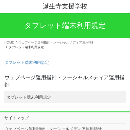
コ
ナ
誕生寺支援学校
ン
ビ
テ
ゲ
ン
ー
タブレット端末利用規定
ツ
シ
へ
ョ
ス
ン
HOME
ウェブページ運用指針・ソーシャルメディア運用指針
キ
に
タブレット端末利用規定
ッ
移
プ
動
タブレット端末利用規定
ウェブページ運用指針・ソーシャルメディア運用指
針
タブレット端末利用規定
サイトマップ
ウェブページ運用指針・ソーシャルメディア運用指針